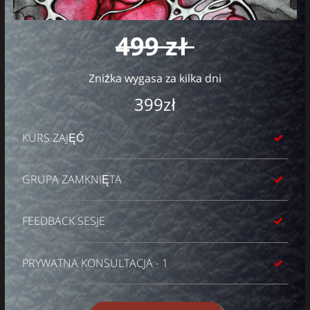
499 zł
Zniżka wygasa za kilka dni
399zł
KURS ZAJĘĆ
GRUPA ZAMKNIĘTA
FEEDBACK SESJE
PRYWATNA KONSULTACJA - 1