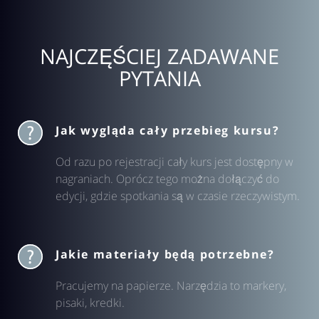
NAJCZĘŚCIEJ ZADAWANE
PYTANIA
Jak wygląda cały przebieg kursu?
Od razu po rejestracji cały kurs jest dostępny w
nagraniach. Oprócz tego można dołączyć do
edycji, gdzie spotkania są w czasie rzeczywistym.
Jakie materiały będą potrzebne?
Pracujemy na papierze. Narzędzia to markery,
pisaki, kredki.