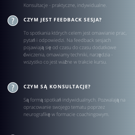
Konsultacje - praktyczne, indywidualne.
CZYM JEST FEEDBACK SESJA?
To spotkania których celem jest omawianie prac,
pytań i odpowiedzi. Na feedback sesjach
pojawiają się od czasu do czasu dodatkowe
ćwiczenia, omawiamy techniki, narzędzia -
wszystko co jest ważne w trakcie kursu.
CZYM SĄ KONSULTACJE?
Są formą spotkań indywidualnych. Pozwalają na
opracowanie swojego tematu poprzez
neurografikę w formacie coachingowym.