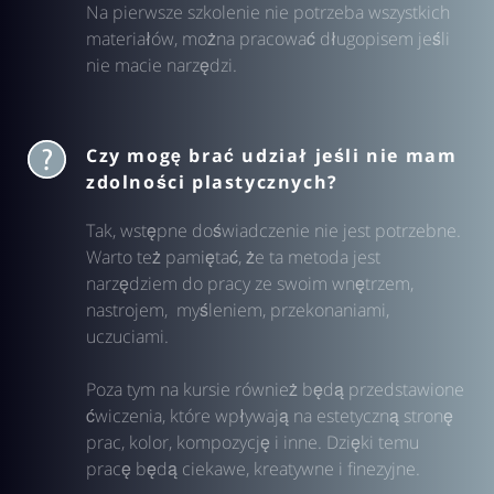
Na pierwsze szkolenie nie potrzeba wszystkich
materiałów, można pracować długopisem jeśli
nie macie narzędzi.
Czy mogę brać udział jeśli nie mam
zdolności plastycznych?
Tak, wstępne doświadczenie nie jest potrzebne.
Warto też pamiętać, że ta metoda jest
narzędziem do pracy ze swoim wnętrzem,
nastrojem, myśleniem, przekonaniami,
uczuciami.
Poza tym na kursie również będą przedstawione
ćwiczenia, które wpływają na estetyczną stronę
prac, kolor, kompozycję i inne. Dzięki temu
pracę będą ciekawe, kreatywne i finezyjne.