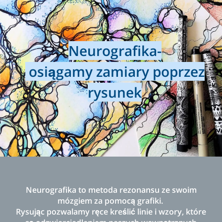
Neurografika-
osiągamy
zamiary poprzez
rysunek
Neurografika to metoda rezonansu ze swoim
mózgiem
za pomocą grafiki.
Rysując pozwalamy ręce kreślić linie i wzory,
które