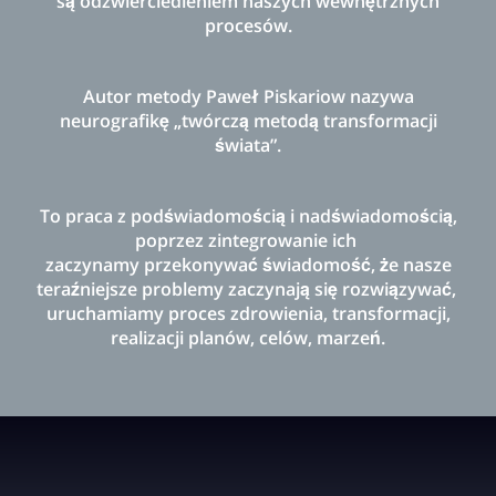
są odzwierciedleniem naszych wewnętrznych
procesów.
Autor metody Paweł Piskariow nazywa
neurografikę „twórczą metodą transformacji
świata”.
To praca z podświadomością i nadświadomością,
poprzez zintegrowanie ich
zaczynamy przekonywać świadomość,
że nasze
teraźniejsze problemy
zaczynają się rozwiązywać,
uruchamiamy proces zdrowienia, transformacji,
realizacji planów, celów, marzeń.