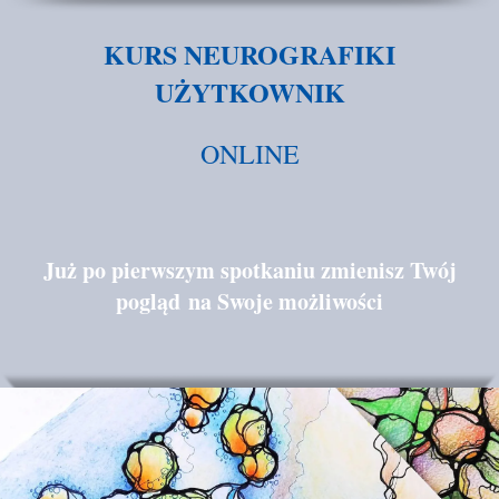
KURS NEUROGRAFIKI
UŻYTKOWNIK
ONLINE
Już po pierwszym spotkaniu zmienisz Twój
pogląd
na Swoje możliwości