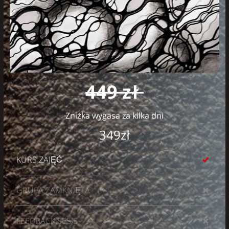
449 zł
Zniżka wygasa za kilka dni
349zł
KURS ZAJĘĆ
GRUPA ZAMKNIĘTA
FEEDBACK SESJE