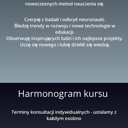
nowoczesnych
metod nauczenia się.
Czerpię z badań i odkryć neuronauki.
Śledzę trendy w rozwoju i nowe technologie w
edukacji.
Obserwuję inspirujących ludzi i ich najlepsze projekty.
Uczę się nowego i lubię dzielić się wiedzą.
Harmonogram kursu
Terminy konsultacji indywidualnych - ustalamy z
każdym osobno