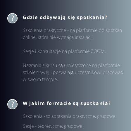
Gdzie odbywają się spotkania?
Szkolenia praktyczne - na platformie do spotkań
online, która nie wymaga instalacji.
Sesje i konsultacje na platformie ZOOM.
Nagrania z kursu są umieszczone na platformie
szkoleniowej i pozwalają uczestnikowi pracować
w swoim tempie.
W jakim formacie są spotkania?
Szkolenia - to spotkania praktyczne, grupowe.
Sesje - teoretyczne, grupowe.